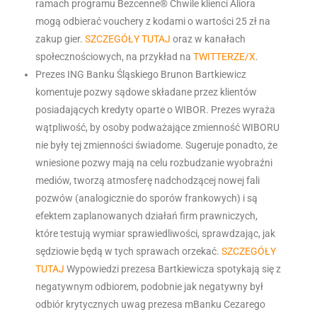
ramach programu Bezcenne® Chwile klienci Aliora
mogą odbierać vouchery z kodami o wartości 25 zł na
zakup gier.
SZCZEGÓŁY TUTAJ
oraz w kanałach
społecznościowych, na przykład na
TWITTERZE/X
.
Prezes ING Banku Śląskiego Brunon Bartkiewicz
komentuje pozwy sądowe składane przez klientów
posiadających kredyty oparte o WIBOR. Prezes wyraża
wątpliwość, by osoby podważające zmienność WIBORU
nie były tej zmienności świadome. Sugeruje ponadto, że
wniesione pozwy mają na celu rozbudzanie wyobraźni
mediów, tworzą atmosferę nadchodzącej nowej fali
pozwów (analogicznie do sporów frankowych) i są
efektem zaplanowanych działań firm prawniczych,
które testują wymiar sprawiedliwości, sprawdzając, jak
sędziowie będą w tych sprawach orzekać.
SZCZEGÓŁY
TUTAJ
Wypowiedzi prezesa Bartkiewicza spotykają się z
negatywnym odbiorem, podobnie jak negatywny był
odbiór krytycznych uwag prezesa mBanku Cezarego