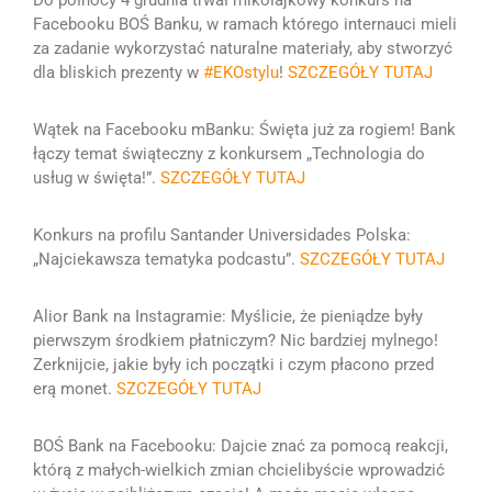
Do północy 4 grudnia trwał mikołajkowy konkurs na
Facebooku BOŚ Banku, w ramach którego internauci mieli
za zadanie wykorzystać naturalne materiały, aby stworzyć
dla bliskich prezenty w
#EKOstylu
!
SZCZEGÓŁY TUTAJ
Wątek na Facebooku mBanku: Święta już za rogiem! Bank
łączy temat świąteczny z konkursem „Technologia do
usług w święta!”.
SZCZEGÓŁY TUTAJ
Konkurs na profilu Santander Universidades Polska:
„Najciekawsza tematyka podcastu”.
SZCZEGÓŁY TUTAJ
Alior Bank na Instagramie: Myślicie, że pieniądze były
pierwszym środkiem płatniczym? Nic bardziej mylnego!
Zerknijcie, jakie były ich początki i czym płacono przed
erą monet.
SZCZEGÓŁY TUTAJ
BOŚ Bank na Facebooku: Dajcie znać za pomocą reakcji,
którą z małych-wielkich zmian chcielibyście wprowadzić