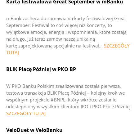
Karta festiwalowa Great September w mBanku
mBank zachęca do zamawiania karty festiwalowej Great
September:
Festiwal to coś więcej niż koncerty
,
to
wyjątkowe emocje, energia i wspomnienia, które zostają
na długo
.
Już teraz zamów naszą unikalną
kartę
zaprojektowaną specjalnie na festiwal
…
SZCZEGÓŁY
TUTAJ
BLIK Płacę Później
w PKO BP
W PKO Banku Polskim zrealizowana została pierwsza,
testowa transakcja BLIK Płacę Później – kolejny krok we
wspólnym projekcie #BNPL, który wkrótce zostanie
udostępniony wszystkim klientom IKO i PKO Płacę Później.
SZCZEGÓŁY TUTAJ
VeloDuet w VeloBanku