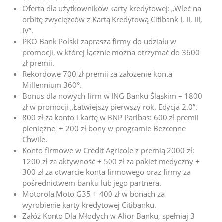
Oferta dla użytkowników karty kredytowej:
„Wleć na
orbitę zwycięzców z Kartą Kredytową Citibank I, II, III,
IV”
.
PKO Bank Polski zaprasza firmy do udziału w
promocji, w której łącznie można otrzymać do 3600
zł premii.
Rekordowe 700 zł premii za założenie konta
Millennium 360°.
Bonus dla nowych firm w ING Banku Śląskim – 1800
zł w promocji „Łatwiejszy pierwszy rok. Edycja 2.0”.
800 zł za konto i kartę w BNP Paribas: 600 zł premii
pieniężnej + 200 zł bony w programie Bezcenne
Chwile.
Konto firmowe w Crédit Agricole z premią 2000 zł:
1200 zł za aktywność + 500 zł za pakiet medyczny +
300 zł za otwarcie konta firmowego oraz firmy za
pośrednictwem banku lub jego partnera.
Motorola Moto G35 + 400 zł w bonach za
wyrobienie karty kredytowej Citibanku.
Załóż Konto Dla Młodych w Alior Banku, spełniaj 3