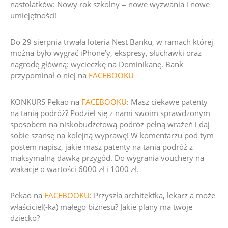
nastolatków:
Nowy rok szkolny = nowe wyzwania i nowe
umiejętności!
Do 29 sierpnia trwała loteria Nest Banku, w ramach której
można było wygrać
iPhone’y, ekspresy, słuchawki
oraz
nagrodę główną: wycieczkę na Dominikanę. Bank
przypominał o niej na
FACEBOOKU
KONKURS Pekao na
FACEBOOKU
: Masz ciekawe patenty
na tanią podróż? Podziel się z nami swoim sprawdzonym
sposobem na niskobudżetową podróż pełną wrażeń i daj
sobie szansę na kolejną wyprawę! W komentarzu pod tym
postem napisz, jakie masz patenty na tanią podróż z
maksymalną dawką przygód. Do wygrania vouchery na
wakacje o wartości 6000 zł i 1000 zł.
Pekao na
FACEBOOKU
:
Przyszła architektka, lekarz a może
właściciel(-ka) małego biznesu? Jakie plany ma twoje
dziecko?