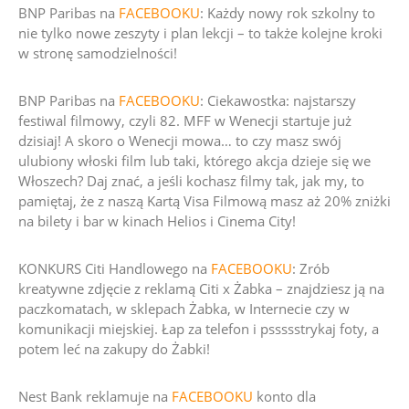
BNP Paribas na
FACEBOOKU
:
Każdy nowy rok szkolny to
nie tylko nowe zeszyty i plan lekcji – to także kolejne kroki
w stronę samodzielności!
BNP Paribas na
FACEBOOKU
:
Ciekawostka: najstarszy
festiwal filmowy, czyli 82. MFF w Wenecji
startuje już
dzisiaj! A skoro o Wenecji mowa… to czy masz swój
ulubiony włoski film lub taki, którego akcja dzieje się we
Włoszech?
Daj znać, a jeśli kochasz filmy tak, jak my, to
pamiętaj, że z naszą Kartą Visa Filmową masz aż 20% zniżki
na bilety i bar w kinach Helios i Cinema City!
KONKURS Citi Handlowego na
FACEBOOKU
:
Zrób
kreatywne zdjęcie z reklamą Citi x Żabka – znajdziesz ją na
paczkomatach, w sklepach Żabka, w Internecie czy w
komunikacji miejskiej
.
Łap za telefon i pssssstrykaj foty, a
potem leć na zakupy do Żabki!
Nest Bank reklamuje na
FACEBOOKU
konto dla