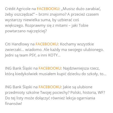
Crédit Agricole na
FACEBOOKU
:
„Musisz dużo zarabiać,
żeby oszczędzać” – brzmi znajomo?
A przecież czasem
wystarczy niewielka suma, by uzbierać coś
większego.
Rozprawmy się z mitami – jaki Tobie
powtarzano najczęściej?
Citi Handlowy na
FACEBOOKU
:
Kochamy wszystkie
zwierzaki… wiadomo. Ale każdy ma swojego ulubionego.
Jedni są team
PSY, a inni KOTY…
ING Bank Śląski na
FACEBOOKU
: Najdziwniejsza rzecz,
którą kiedykolwiek musiałem kupić dziecku do szkoły, to…
ING Bank Śląski na
FACEBOOKU
:
Jakie są ulubione
przedmioty szkolne Twojej pociechy? Polski, historia, WF?
Do tej listy może dołączyć również lekcja ogarniania
finansów!