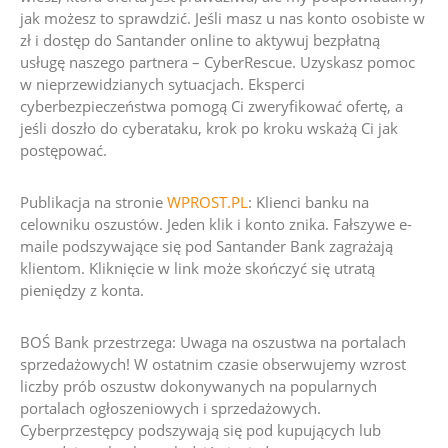
jak możesz to sprawdzić
.
Jeśli masz u nas konto osobiste w
zł i dostęp do Santander online to aktywuj bezpłatną
usługę naszego partnera – CyberRescue. Uzyskasz pomoc
w nieprzewidzianych sytuacjach. Eksperci
cyberbezpieczeństwa pomogą Ci zweryfikować ofertę, a
jeśli doszło do cyberataku, krok po kroku wskażą Ci jak
postępować.
Publikacja na stronie
WPROST.PL
: Klienci banku na
celowniku oszustów. Jeden klik i konto znika. Fałszywe e-
maile podszywające się pod Santander Bank zagrażają
klientom. Kliknięcie w link może skończyć się utratą
pieniędzy z konta.
BOŚ Bank przestrzega:
Uwaga na oszustwa na portalach
sprzedażowych!
W ostatnim czasie obserwujemy wzrost
liczby prób oszustw dokonywanych na popularnych
portalach ogłoszeniowych i sprzedażowych.
Cyberprzestępcy podszywają się pod kupujących lub