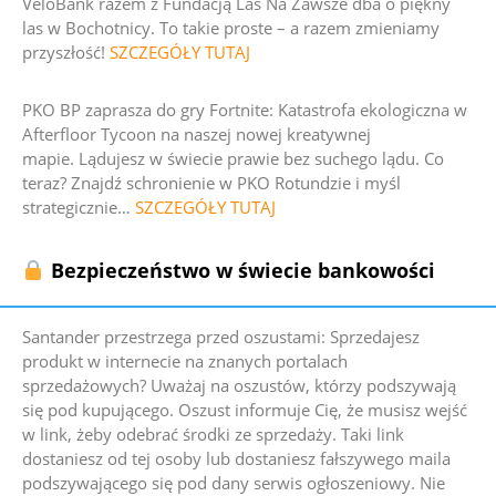
VeloBank
razem z Fundacją Las Na Zawsze dba o piękny
las w Bochotnicy.
To takie proste – a razem zmieniamy
przyszłość!
SZCZEGÓŁY TUTAJ
PKO BP zaprasza do gry Fortnite: Katastrofa ekologiczna w
Afterfloor Tycoon na naszej nowej kreatywnej
mapie.
Lądujesz w świecie prawie bez suchego lądu. Co
teraz?
Znajdź schronienie w PKO Rotundzie i myśl
strategicznie
…
SZCZEGÓŁY TUTAJ
Bezpieczeństwo w świecie bankowości
Santander przestrzega przed oszustami:
Sprzedajesz
produkt w internecie na znanych portalach
sprzedażowych? Uważaj na oszustów, którzy podszywają
się pod kupującego. Oszust informuje Cię, że musisz wejść
w link, żeby odebrać środki ze sprzedaży. Taki link
dostaniesz od tej osoby lub dostaniesz fałszywego maila
podszywającego się pod dany serwis ogłoszeniowy. Nie