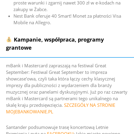
proste warunki i zgarnij nawet 300 zł w e-kodach na
zakupy w Żabce.
Nest Bank oferuje 40 Smart! Monet za płatności Visa
Mobile na Allegro.
Kampanie, współpraca, programy
grantowe
mBank i Mastercard zapraszają na festiwal Great
September: Festiwal Great September to impreza
showcase’owa, czyli taka która łączy cechy klasycznej
imprezy dla publiczności z wydarzeniem dla branży
muzycznej oraz panelami dyskusyjnymi. Już po raz czwarty
mBank i Mastercard są partnerami tego unikalnego na
skalę kraju przedsięwzięcia.
SZCZEGÓŁY NA STRONIE
MOJEBANKOWANIE.PL
Santander podsumowuje trasę koncertową Letnie
Brzmienia i pyta na
FACEBOOKU
: Jakie miasto powinno