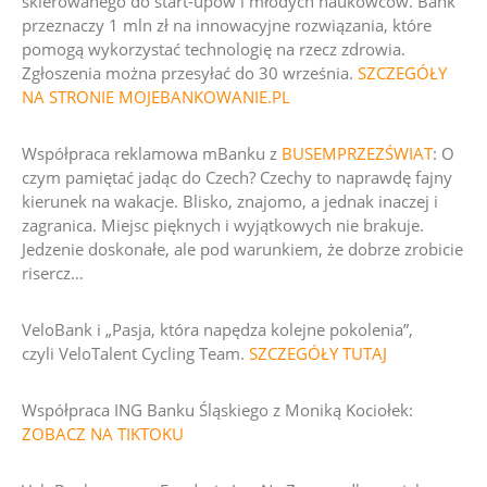
skierowanego do start-upów i młodych naukowców. Bank
przeznaczy 1 mln zł na innowacyjne rozwiązania, które
pomogą wykorzystać technologię na rzecz zdrowia.
Zgłoszenia można przesyłać do 30 września.
SZCZEGÓŁY
NA STRONIE MOJEBANKOWANIE.PL
Współpraca reklamowa mBanku z
BUSEMPRZEZŚWIAT
:
O
czym pamiętać jadąc do Czech?
Czechy to naprawdę fajny
kierunek na wakacje. Blisko, znajomo, a jednak inaczej i
zagranica. Miejsc pięknych i wyjątkowych nie brakuje.
Jedzenie doskonałe, ale pod warunkiem, że dobrze zrobicie
risercz…
VeloBank i „Pasja, która napędza kolejne pokolenia”,
czyli
VeloTalent Cycling Team
.
SZCZEGÓŁY TUTAJ
Współpraca ING Banku Śląskiego z Moniką Kociołek:
ZOBACZ NA TIKTOKU