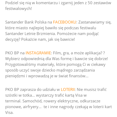
Podziel się nią w komentarzu i zgarnij jeden z 50 zestawów
festiwalowych!
Santander Bank Polska na
FACEBOOKU
:
Zastanawiamy się,
które miasto najlepiej bawiło się podczas festiwalu
Santander Letnie Brzmienia. Pomożecie nam podjąć
decyzję?
Pokażcie nam, jak się bawicie!
PKO BP na
INSTAGRAMIE
: Film, gra, a może aplikacja? ?
Wybierz odpowiednią dla Was formę i bawcie się dobrze!
Przygotowaliśmy materiały, które pomogą Ci w ciekawy
sposób uczyć swoje dziecko mądrego zarządzania
pieniędzmi i wprowadzą je w świat finansów…
PKO BP zaprasza do udziału w
LOTERII
:
Nie musisz trafić
szóstki w totka… wystarczy trafić kartą Visa w
terminal.
Samochód
, rowery elektryczne, odkurzacze
pionowe, airfryery… te i inne nagrody czekają w loterii kart
Visa.