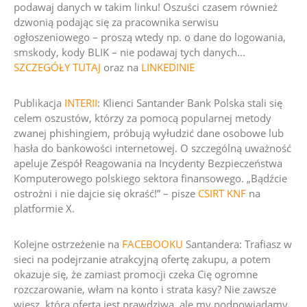
podawaj danych w takim linku! Oszuści czasem również
dzwonią podając się za pracownika serwisu
ogłoszeniowego – proszą wtedy np. o dane do logowania,
smskody, kody BLIK – nie podawaj tych danych.
..
SZCZEGÓŁY TUTAJ
oraz na
LINKEDINIE
Publikacja
INTERII
: Klienci Santander Bank Polska stali się
celem oszustów, którzy za pomocą popularnej metody
zwanej phishingiem, próbują wyłudzić dane osobowe lub
hasła do bankowości internetowej. O szczególną uważność
apeluje Zespół Reagowania na Incydenty Bezpieczeństwa
Komputerowego polskiego sektora finansowego. „Bądźcie
ostrożni i nie dajcie się okraść!” – pisze
CSIRT KNF
na
platformie X.
Kolejne ostrzeżenie na
FACEBOOKU
Santandera:
Trafiasz w
sieci na podejrzanie atrakcyjną ofertę zakupu,
a potem
okazuje się, że zamiast promocji czeka Cię ogromne
rozczarowanie, włam na konto i strata kasy? Nie zawsze
wiesz, która oferta jest prawdziwa, ale my podpowiadamy,