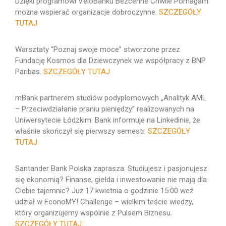
Dzięki programowi VeloBanku Bezcenne Chwile Pomagam
można wspierać organizacje dobroczynne.
SZCZEGÓŁY
TUTAJ
Warsztaty “Poznaj swoje moce” stworzone przez
Fundację Kosmos dla Dziewczynek we współpracy z BNP
Paribas.
SZCZEGÓŁY TUTAJ
mBank partnerem studiów podyplomowych „Analityk AML
– Przeciwdziałanie praniu pieniędzy” realizowanych na
Uniwersytecie Łódzkim. Bank informuje na Linkedinie, że
właśnie skończył się pierwszy semestr.
SZCZEGÓŁY
TUTAJ
Santander Bank Polska zaprasza:
Studiujesz i pasjonujesz
się ekonomią? Finanse, giełda i inwestowanie nie mają dla
Ciebie tajemnic? Już 17 kwietnia o godzinie 15:00 weź
udział w EconoMY! Challenge – wielkim teście wiedzy,
który organizujemy wspólnie z Pulsem Biznesu.
SZCZEGÓŁY TUTAJ