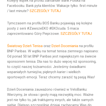
Kolejny wątek na profilu Santander Bank Polska na
Facebooku. Bank pyta klientów: Wakacje tylko: first minute
/ last minute?
SZCZEGÓŁY TUTAJ
Tymczasem na profilu BOŚ Banku pojawiają się kolejne
posty z serii #ZawszeEKO #EKOcuda. 5 maca
zaprezentowano Góry Pieprzowe.
SZCZEGÓŁY TUTAJ
Światowy Dzień Tenisa
oraz
Dzień Doceniania
na profilu
BNP Paribas. W wątku na temat tenisa ziemnego napisano:
Od ponad 50 lat BNP Paribas jest największym na świecie
sponsorem tenisa. Dla nas to dużo więcej niż sponsoring,
to część naszej tożsamości. Jesteśmy świadkami
wspaniałych turniejów, pięknych karier i wielkich
sportowych emocji. Teraz chcemy zarazić tą pasją Was!
Dzień Doceniania zauważono również w VeloBanku:
Wierzymy, że słowa i gesty mają niezwykłą moc. Ważne
jest nie tylko to, jak traktujemy innych, ale także samych
siebie. Dlatego szczególnie dzisiaj zachęcamy Was do