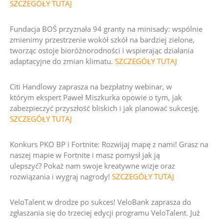
SZCZEGÓŁY TUTAJ
Fundacja BOŚ przyznała 94 granty na minisady:
wspólnie
zmienimy przestrzenie wokół szkół na bardziej zielone,
tworząc ostoje bioróżnorodności i wspierając działania
adaptacyjne do zmian klimatu.
SZCZEGÓŁY TUTAJ
Citi Handlowy zaprasza na bezpłatny webinar, w
którym
ekspert Paweł Miszkurka opowie o tym, jak
zabezpieczyć przyszłość bliskich i jak planować sukcesję.
SZCZEGÓŁY TUTAJ
Konkurs PKO BP i Fortnite: Rozwijaj mapę z nami!
Grasz na
naszej mapie w Fortnite i masz pomysł jak ją
ulepszyć?
Pokaż nam swoje kreatywne wizje oraz
rozwiązania i wygraj nagrody!
SZCZEGÓŁY TUTAJ
VeloTalent w drodze po sukces! VeloBank zaprasza do
zgłaszania się do trzeciej edycji programu VeloTalent.
Już