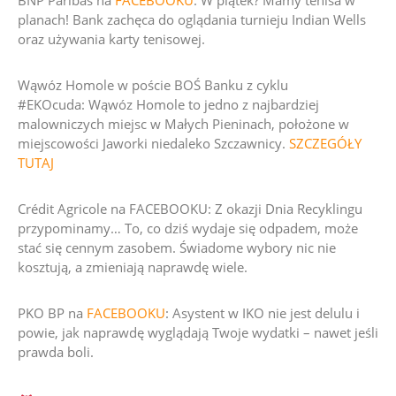
BNP Paribas na
FACEBOOKU
: W piątek? Mamy tenisa w
planach! Bank zachęca do oglądania turnieju Indian Wells
oraz używania karty tenisowej.
Wąwóz Homole w poście BOŚ Banku z cyklu
#EKOcuda:
Wąwóz Homole to jedno z najbardziej
malowniczych miejsc w Małych Pieninach, położone w
miejscowości Jaworki niedaleko Szczawnicy.
SZCZEGÓŁY
TUTAJ
Crédit Agricole na FACEBOOKU:
Z okazji Dnia Recyklingu
przypominamy… To, co dziś wydaje się odpadem, może
stać się cennym zasobem.
Świadome wybory nic nie
kosztują, a zmieniają naprawdę wiele.
PKO BP na
FACEBOOKU
:
Asystent w IKO nie jest delulu i
powie, jak naprawdę wyglądają Twoje wydatki – nawet jeśli
prawda boli.