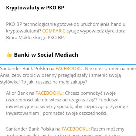
Kryptowaluty w PKO BP
PKO BP technologicznie gotowe do uruchomienia handlu
kryptowalutami?
COMPARIC
cytuje wypowiedź dyrektora
Biura Maklerskiego PKO BP.
Banki w Social Mediach
Santander Bank Polska na
FACEBOOKU
:
Nie musisz mieć na imię
Ania, żeby zrobić wiosenny przegląd szafy i zmienić swoją
stylówkę! To jak, ruszasz na małe zakupy?
Alior Bank na
FACEBOOKU
:
Chcesz pomnożyć swoje
oszczędności ale nie wiesz od czego zacząć?
Fundusze
inwestycyjne to świetny sposób, aby rozpocząć przygodę z
inwestowaniem i pomnażać swoje oszczędności.
Santander Bank Polska na
FACEBOOKU
:
Razem możemy
zrobić wszystko, wybrać się na nową wystawę, do kina,