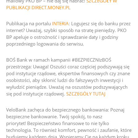
mailowy PKO BP – nie daj się nabrać!
SZCZEGÓŁY W
PUBLIKACJI DIRECT.MONEY.PL
Publikacja na portalu
INTERIA
: Logujesz się do banku przez
internet? Uważaj, szybki sposób na stratę pieniędzy. PKO
BP apeluje o ostrożność i sprawdzanie daty i godziny
poprzedniego logowania do serwisu.
BOŚ Bank w ramach kampanii #BEZPIECZNIzBOŚ
przestrzega:
Uwaga! Oszuści coraz częściej podszywają się
pod instytucje rządowe, ekspertów finansowych czy znane
osobistości, aby skłonić ludzi do fałszywych inwestycji i
wyłudzić pieniądze.
Uważaj na oszustów podszywających
się pod instytucje rządowej.
SZCZEGÓŁY TUTAJ
VeloBank zachęca do bezpiecznego bankowania:
Poznaj
bezpieczne bankowanie. Twój spokój, to nasz
priorytet!
Bezpieczeństwo finansowe to nie tylko
technologia. To również komfort, pewność i zaufanie, które
budujemy każdego dnia. Wspieramy Cię na każdym kroku,