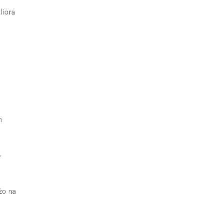
liora
h
o
żo na