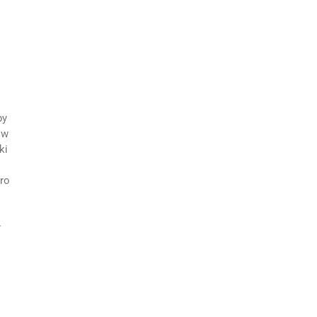
by
 w
ki
bro
ł