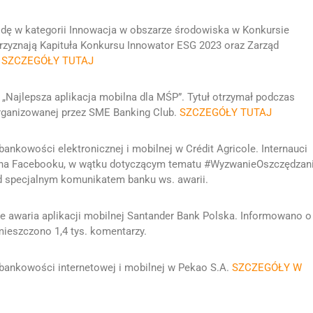
odę w kategorii Innowacja w obszarze środowiska w Konkursie
rzyznają Kapituła Konkursu Innowator ESG 2023 oraz Zarząd
.
SZCZEGÓŁY TUTAJ
 „Najlepsza aplikacja mobilna dla MŚP”. Tytuł otrzymał podczas
rganizowanej przez SME Banking Club.
SZCZEGÓŁY TUTAJ
bankowości elektronicznej i mobilnej w Crédit Agricole. Internauci
m na Facebooku, w wątku dotyczącym tematu #WyzwanieOszczędzan
od specjalnym komunikatem banku ws. awarii.
ce awaria aplikacji mobilnej Santander Bank Polska. Informowano o
ieszczono 1,4 tys. komentarzy.
 bankowości internetowej i mobilnej w Pekao S.A.
SZCZEGÓŁY W