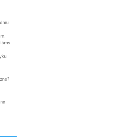
śniu
em.
liśmy
yku
czne?
jna