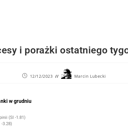
esy i porażki ostatniego tyg
12/12/2023
Marcin Lubecki
nki w grudniu
nii (SI -1.81)
 -3.28)