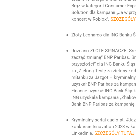
Brąz w kategorii Consumer Exper
Solution dla kampanii „Ja w prz
koncert w Roblox”.
SZCZEGÓŁY
Złoty Leonardo dla ING Banku 
Rozdano ZŁOTE SPINACZE. Srebr
zacząć zmianę” BNP Paribas. Brą
przyszłości” dla ING Banku Śląs
za „Zieloną Teslę za zielony ko
mBanku za Jazgot – kryminalny 
uzyskał BNP Paribas za kampani
Finanse uzyskał ING Bank Śląski
ING uzyskała kampania „Zhakowa
Bank BNP Paribas za kampanię 
Kryminalny serial audio pt. #J
konkursie Innovation 2023 w ka
Linkedinie.
SZCZEGÓŁY TUTAJ