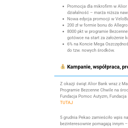
Promocja dla mikrofirm w Alior
działalność – marża niższa naw
Nowa edycja promocji w VeloBa
200 zł w formie bonu do Allegro
8000 pkt w programie Bezcenne C
gotówce na start za założenie k
6% na Koncie Mega Oszczędnośc
do tzw. nowych środków.
Kampanie, współpraca, p
Z okazji świąt Alior Bank wraz z 
Programie Bezcenne Chwile na środk
Fundacja Pomoc Autyzm, Fundacja S
TUTAJ
5 grudnia Pekao zamieściło wpis n
bezinteresownie pomagają innym – 