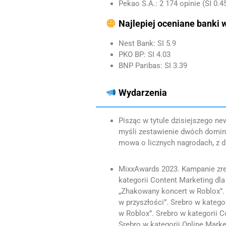
Pekao S.A.: 2 174 opinie (SI 0.4
Najlepiej oceniane banki 
Nest Bank: SI 5.9
PKO BP: SI 4.03
BNP Paribas: SI 3.39
Wydarzenia
Pisząc w tytule dzisiejszego n
myśli zestawienie dwóch dominuj
mowa o licznych nagrodach, z dr
MixxAwards 2023. Kampanie zre
kategorii Content Marketing dla
„Zhakowany koncert w Roblox”. Sr
w przyszłości”. Srebro w kateg
w Roblox”. Srebro w kategorii 
Srebro w kategorii Online Marke