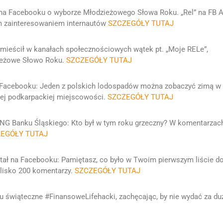
 na Facebooku o wyborze Młodzieżowego Słowa Roku. „Rel” na FB A
m zainteresowaniem internautów
SZCZEGÓŁY TUTAJ
amieścił w kanałach społecznościowych wątek pt. „Moje RELe”,
zieżowe Słowo Roku.
SZCZEGÓŁY TUTAJ
 Facebooku: Jeden z polskich lodospadów można zobaczyć zimą w
ej podkarpackiej miejscowości.
SZCZEGÓŁY TUTAJ
NG Banku Śląskiego: Kto był w tym roku grzeczny? W komentarzac
EGÓŁY TUTAJ
ytał na Facebooku: Pamiętasz, co było w Twoim pierwszym liście d
lisko 200 komentarzy.
SZCZEGÓŁY TUTAJ
u świąteczne #FinansoweLifehacki, zachęcając, by nie wydać za du