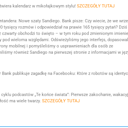
twiera kalendarz w mikołajkowym stylu!
SZCZEGÓŁY TUTAJ
tandera: Nowe szaty Sandiego. Bank pisze: Czy wiecie, że we wrze
90 tysięcy rozmów i odpowiedział na prawie 165 tysięcy pytań? Dziś
az czwarty obchodzi to święto – w tym roku pod zmienionym imieni
wy pod wieloma względami. Odświeżyliśmy jego interfejs, dopasowa
rony mobilnej i pomyśleliśmy o usprawnieniach dla osób ze
liśmy również Sandiego na pierwszej stronie z informacjami w jęz
 Bank publikuje zagadkę na Facebooku: Które z robotów są identy
cyklu podcastów „Te końce świata”: Pierwsze zakochanie, wakacy
łość ma wiele twarzy.
SZCZEGÓŁY TUTAJ