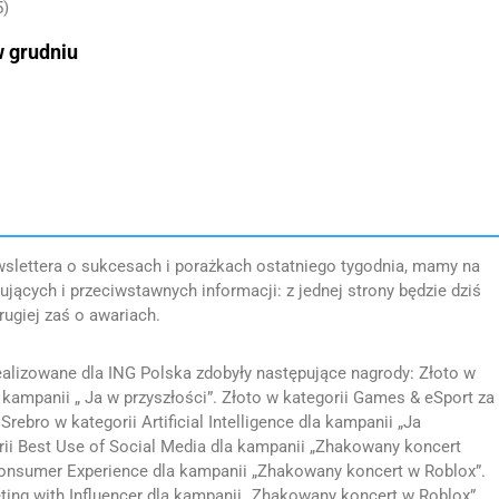
5)
w grudniu
ewslettera o sukcesach i porażkach ostatniego tygodnia, mamy na
ących i przeciwstawnych informacji: z jednej strony będzie dziś
ugiej zaś o awariach.
alizowane dla ING Polska zdobyły następujące nagrody: Złoto w
 kampanii „ Ja w przyszłości”. Złoto w kategorii Games & eSport za
ebro w kategorii Artificial Intelligence dla kampanii „Ja
orii Best Use of Social Media dla kampanii „Zhakowany koncert
Consumer Experience dla kampanii „Zhakowany koncert w Roblox”.
ting with Influencer dla kampanii „Zhakowany koncert w Roblox”.