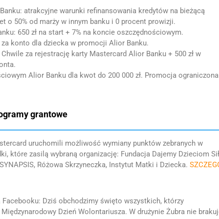
 Banku: atrakcyjne warunki refinansowania kredytów na bieżącą
et o 50% od marży w innym banku i 0 procent prowizji.
nku: 650 zł na start + 7% na koncie oszczędnościowym.
 za konto dla dziecka w promocji Alior Banku.
hwile za rejestrację karty Mastercard Alior Banku + 500 zł w
onta.
iowym Alior Banku dla kwot do 200 000 zł. Promocja ograniczona
rogramy grantowe
Mastercard uruchomili możliwość wymiany punktów zebranych w
i, które zasilą wybraną organizację: Fundacja Dajemy Dzieciom Sił
YNAPSIS, Różowa Skrzyneczka, Instytut Matki i Dziecka.
SZCZEG
a Facebooku: Dziś obchodzimy święto wszystkich, którzy
Międzynarodowy Dzień Wolontariusza. W drużynie Żubra nie brakuj