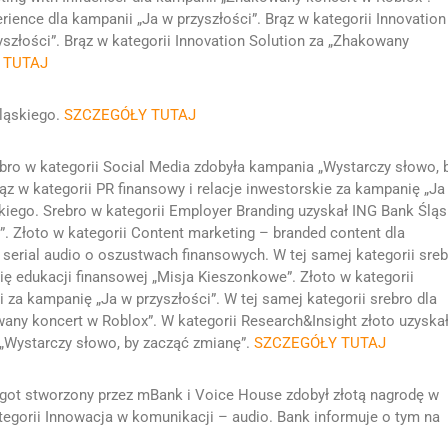
ience dla kampanii „Ja w przyszłości”. Brąz w kategorii Innovation
yszłości”. Brąz w kategorii Innovation Solution za „Zhakowany
 TUTAJ
Śląskiego.
SZCZEGÓŁY TUTAJ
o w kategorii Social Media zdobyła kampania „Wystarczy słowo, 
z w kategorii PR finansowy i relacje inwestorskie za kampanię „Ja
kiego. Srebro w kategorii Employer Branding uzyskał ING Bank Śląs
d”. Złoto w kategorii Content marketing – branded content dla
serial audio o oszustwach finansowych. W tej samej kategorii sre
ę edukacji finansowej „Misja Kieszonkowe”. Złoto w kategorii
 za kampanię „Ja w przyszłości”. W tej samej kategorii srebro dla
ny koncert w Roblox”. W kategorii Research&Insight złoto uzyska
„Wystarczy słowo, by zacząć zmianę”.
SZCZEGÓŁY TUTAJ
azgot stworzony przez mBank i Voice House zdobył złotą nagrodę w
tegorii Innowacja w komunikacji – audio. Bank informuje o tym na