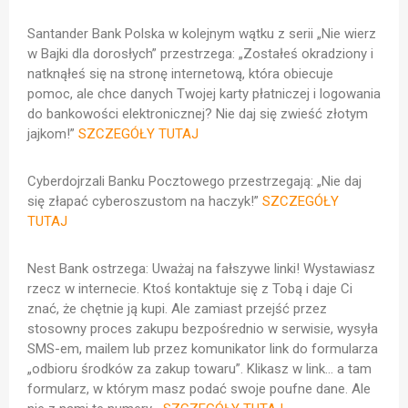
Santander Bank Polska w kolejnym wątku z serii „Nie wierz
w Bajki dla dorosłych” przestrzega: „
Zostałeś okradziony i
natknąłeś się na stronę internetową, która obiecuje
pomoc, ale chce danych Twojej karty płatniczej i logowania
do bankowości elektronicznej? Nie daj się zwieść złotym
jajkom!
”
SZCZEGÓŁY TUTAJ
Cyberdojrzali Banku Pocztowego przestrzegają: „Nie daj
się złapać cyberoszustom na haczyk!”
SZCZEGÓŁY
TUTAJ
Nest Bank ostrzega: Uważaj na fałszywe linki!
Wystawiasz
rzecz w internecie. Ktoś kontaktuje się z Tobą i daje Ci
znać, że chętnie ją kupi. Ale zamiast przejść przez
stosowny proces zakupu bezpośrednio w serwisie, wysyła
SMS-em, mailem lub przez komunikator link do formularza
„odbioru środków za zakup towaru”.
Klikasz w link… a tam
formularz, w którym masz podać swoje poufne dane.
Ale