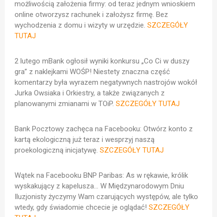
możliwością założenia firmy: od teraz jednym wnioskiem
online otworzysz rachunek i założysz firmę. Bez
wychodzenia z domu i wizyty w urzędzie.
SZCZEGÓŁY
TUTAJ
2 lutego mBank ogłosił wyniki konkursu „Co Ci w duszy
gra” z naklejkami WOŚP!
Niestety znaczna część
komentarzy była wyrazem negatywnych nastrojów wokół
Jurka Owsiaka i Orkiestry, a także związanych z
planowanymi zmianami w TOiP.
SZCZEGÓŁY TUTAJ
Bank Pocztowy zachęca na Facebooku: Otwórz konto z
kartą ekologiczną już teraz i wesprzyj naszą
proekologiczną inicjatywę.
SZCZEGÓŁY TUTAJ
Wątek na Facebooku BNP Paribas: As w rękawie, królik
wyskakujący z kapelusza… W Międzynarodowym Dniu
Iluzjonisty życzymy Wam czarujących występów, ale tylko
wtedy, gdy świadomie chcecie je oglądać!
SZCZEGÓŁY