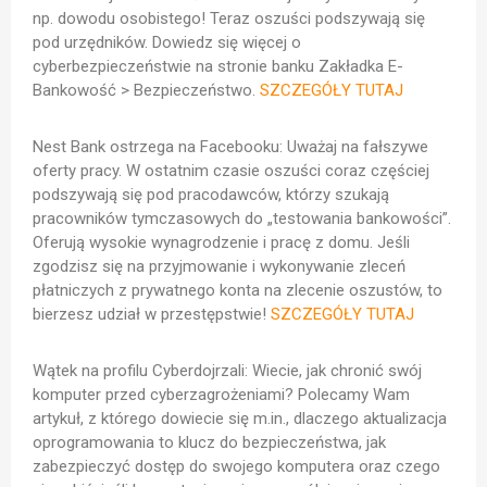
np. dowodu osobistego! Teraz oszuści podszywają się
pod urzędników. Dowiedz się więcej o
cyberbezpieczeństwie na stronie banku Zakładka E-
Bankowość > Bezpieczeństwo.
SZCZEGÓŁY TUTAJ
Nest Bank ostrzega na Facebooku: Uważaj na fałszywe
oferty pracy.
W ostatnim czasie oszuści coraz częściej
podszywają się pod pracodawców, którzy szukają
pracowników tymczasowych do „testowania bankowości”.
Oferują wysokie wynagrodzenie i pracę z domu. Jeśli
zgodzisz się na przyjmowanie i wykonywanie zleceń
płatniczych z prywatnego konta na zlecenie oszustów, to
bierzesz udział w przestępstwie!
SZCZEGÓŁY TUTAJ
Wątek na profilu Cyberdojrzali: Wiecie, jak chronić swój
komputer przed cyberzagrożeniami? P
olecamy Wam
artykuł, z którego dowiecie się m.in., dlaczego aktualizacja
oprogramowania to klucz do bezpieczeństwa, jak
zabezpieczyć dostęp do swojego komputera oraz czego