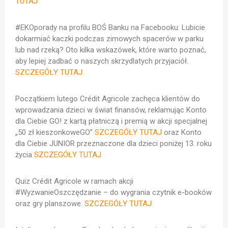
TUTAJ
#EKOporady na profilu BOŚ Banku na Facebooku: Lubicie
dokarmiać kaczki podczas zimowych spacerów w parku
lub nad rzeką? Oto kilka wskazówek, które warto poznać,
aby lepiej zadbać o naszych skrzydlatych przyjaciół.
SZCZEGÓŁY TUTAJ
Początkiem lutego Crédit Agricole zachęca klientów do
wprowadzania dzieci w świat finansów, reklamując
Konto
dla Ciebie GO! z kartą płatniczą i premią w akcji specjalnej
„50 zł kieszonkoweGO”
SZCZEGÓŁY TUTAJ
oraz
Konto
dla Ciebie JUNIOR przeznaczone dla dzieci poniżej 13. roku
życia
SZCZEGÓŁY TUTAJ
Quiz Crédit Agricole w ramach akcji
#WyzwanieOszczędzanie – do wygrania czytnik e-booków
oraz gry planszowe.
SZCZEGÓŁY TUTAJ