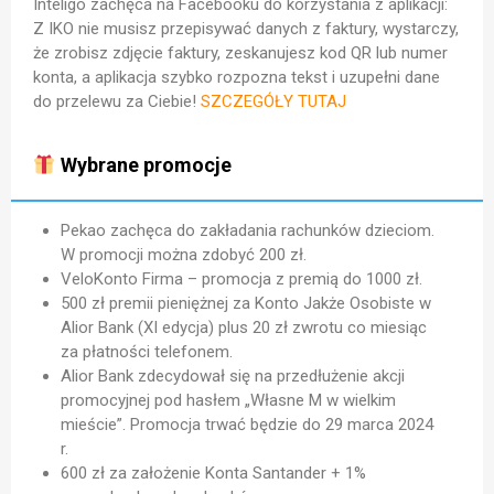
Inteligo zachęca na Facebooku do korzystania z aplikacji:
Z IKO nie musisz przepisywać danych z faktury, wystarczy,
że zrobisz zdjęcie faktury, zeskanujesz kod QR lub numer
konta, a aplikacja szybko rozpozna tekst i uzupełni dane
do przelewu za Ciebie!
SZCZEGÓŁY TUTAJ
Wybrane promocje
Pekao zachęca do zakładania rachunków dzieciom.
W promocji można zdobyć 200 zł.
VeloKonto Firma – promocja z premią do 1000 zł.
500 zł premii pieniężnej za Konto Jakże Osobiste w
Alior Bank (XI edycja) plus 20 zł zwrotu co miesiąc
za płatności telefonem.
Alior Bank zdecydował się na przedłużenie akcji
promocyjnej pod hasłem „Własne M w wielkim
mieście”. Promocja trwać będzie do 29 marca 2024
r.
600 zł za założenie Konta Santander + 1%