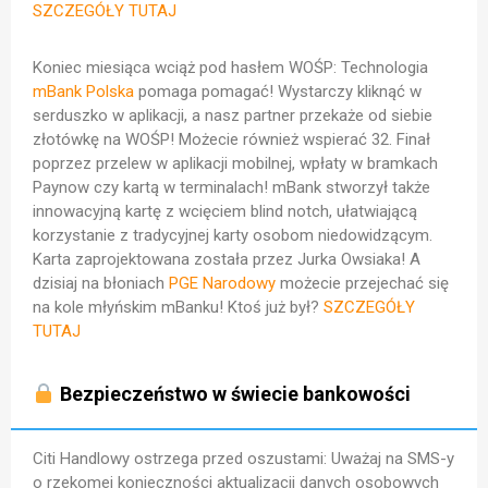
SZCZEGÓŁY TUTAJ
Koniec miesiąca wciąż pod hasłem WOŚP:
Technologia
mBank Polska
pomaga pomagać!
Wystarczy kliknąć w
serduszko w aplikacji, a nasz partner przekaże od siebie
złotówkę na WOŚP!
Możecie również wspierać 32. Finał
poprzez przelew w aplikacji mobilnej, wpłaty w bramkach
Paynow czy kartą w terminalach!
mBank stworzył także
innowacyjną kartę z wcięciem blind notch, ułatwiającą
korzystanie z tradycyjnej karty osobom niedowidzącym.
Karta zaprojektowana została przez Jurka Owsiaka!
A
dzisiaj na błoniach
PGE Narodowy
możecie przejechać się
na kole młyńskim mBanku! Ktoś już był?
SZCZEGÓŁY
TUTAJ
Bezpieczeństwo w świecie bankowości
Citi Handlowy ostrzega przed oszustami: Uważaj na SMS-y
o rzekomej konieczności aktualizacji danych osobowych