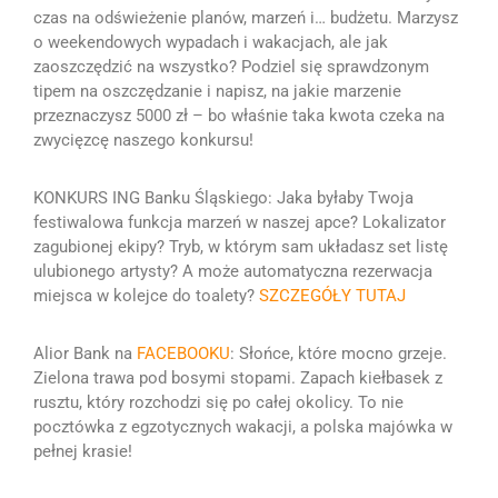
czas na odświeżenie planów, marzeń i… budżetu
.
Marzysz
o weekendowych wypadach i wakacjach, ale jak
zaoszczędzić na wszystko?
Podziel się sprawdzonym
tipem na oszczędzanie i napisz, na jakie marzenie
przeznaczysz 5000 zł – bo właśnie taka kwota czeka na
zwycięzcę naszego konkursu!
KONKURS ING Banku Śląskiego: Jaka byłaby Twoja
festiwalowa funkcja marzeń w naszej apce?
Lokalizator
zagubionej ekipy?
Tryb, w którym sam układasz set listę
ulubionego artysty?
A może automatyczna rezerwacja
miejsca w kolejce do toalety?
SZCZEGÓŁY TUTAJ
Alior Bank na
FACEBOOKU
:
Słońce, które mocno grzeje.
Zielona trawa pod bosymi stopami. Zapach kiełbasek z
rusztu, który rozchodzi się po całej okolicy. To nie
pocztówka z egzotycznych wakacji, a polska majówka w
pełnej krasie!