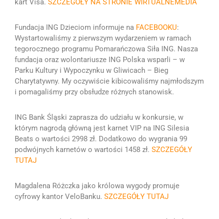
kart Visa.
SZCZEGÓŁY NA STRONIE WIRTUALNEMEDIA
Fundacja ING Dzieciom informuje na
FACEBOOKU
:
Wystartowaliśmy z pierwszym wydarzeniem w ramach
tegorocznego programu Pomarańczowa Siła ING
.
Nasza
fundacja oraz wolontariusze ING Polska wsparli – w
Parku Kultury i Wypoczynku w Gliwicach – Bieg
Charytatywny. My oczywiście kibicowaliśmy najmłodszym
i pomagaliśmy przy obsłudze różnych stanowisk.
ING Bank Śląski zaprasza do udziału w konkursie, w
którym nagrodą główną jest karnet VIP na ING Silesia
Beats o wartości 2998 zł. Dodatkowo do wygrania 99
podwójnych karnetów o wartości 1458 zł.
SZCZEGÓŁY
TUTAJ
Magdalena Różczka jako królowa wygody promuje
cyfrowy kantor VeloBanku.
SZCZEGÓŁY TUTAJ