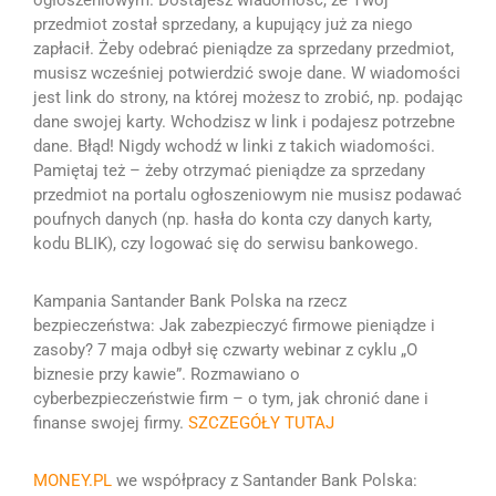
ogłoszeniowym.
Dostajesz wiadomość, że Twój
przedmiot został sprzedany, a kupujący już za niego
zapłacił. Żeby odebrać pieniądze za sprzedany przedmiot,
musisz wcześniej potwierdzić swoje dane. W wiadomości
jest link do strony, na której możesz to zrobić, np. podając
dane swojej karty.
Wchodzisz w link i podajesz potrzebne
dane.
Błąd! Nigdy wchodź w linki z takich wiadomości.
Pamiętaj też – żeby otrzymać pieniądze za sprzedany
przedmiot na portalu ogłoszeniowym nie musisz podawać
poufnych danych (np. hasła do konta czy danych karty,
kodu BLIK), czy logować się do serwisu bankowego.
Kampania Santander Bank Polska na rzecz
bezpieczeństwa:
Jak zabezpieczyć firmowe pieniądze i
zasoby?
7 maja odbył się czwarty webinar z cyklu „O
biznesie przy kawie”. Rozmawiano o
cyberbezpieczeństwie firm – o tym, jak chronić dane i
finanse swojej firmy.
SZCZEGÓŁY TUTAJ
MONEY.PL
we współpracy z Santander Bank Polska: