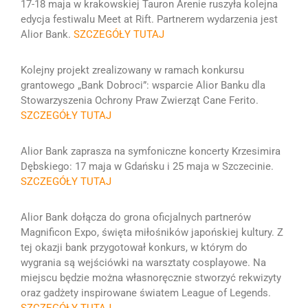
17-18 maja w krakowskiej Tauron Arenie ruszyła kolejna
edycja festiwalu Meet at Rift. Partnerem wydarzenia jest
Alior Bank.
SZCZEGÓŁY TUTAJ
Kolejny projekt zrealizowany w ramach konkursu
grantowego „Bank Dobroci”: wsparcie Alior Banku dla
Stowarzyszenia Ochrony Praw Zwierząt Cane Ferito.
SZCZEGÓŁY TUTAJ
Alior Bank zaprasza na symfoniczne koncerty Krzesimira
Dębskiego: 17 maja w Gdańsku i 25 maja w Szczecinie
.
SZCZEGÓŁY TUTAJ
Alior Bank
dołącza do grona oficjalnych partne
rów
Magnificon Expo, święta m
iłośników japońskiej kultury. Z
tej okazji bank przygotował konkurs, w którym do
wygrania są wejściówki na warsztaty cosplayowe
.
Na
miejscu będzie można własnoręcznie stworzyć rekwizyty
oraz gadżety inspirowane światem League of Legends.