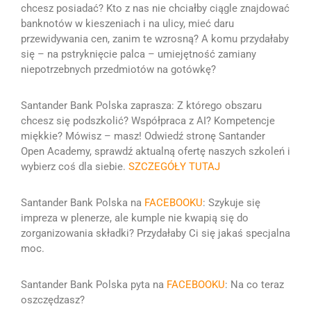
chcesz posiadać?
Kto z nas nie chciałby ciągle znajdować
banknotów w kieszeniach i na ulicy, mieć daru
przewidywania cen, zanim te wzrosną? A komu przydałaby
się – na pstryknięcie palca – umiejętność zamiany
niepotrzebnych przedmiotów na gotówkę?
Santander Bank Polska zaprasza: Z którego obszaru
chcesz się podszkolić? Współpraca z AI? Kompetencje
miękkie?
Mówisz – masz! Odwiedź stronę Santander
Open Academy, sprawdź aktualną ofertę naszych szkoleń i
wybierz coś dla siebie
.
SZCZEGÓŁY TUTAJ
Santander Bank Polska na
FACEBOOKU
:
Szykuje się
impreza w plenerze, ale kumple nie kwapią się do
zorganizowania składki?
Przydałaby Ci się jakaś specjalna
moc.
Santander Bank Polska pyta na
FACEBOOKU
: Na co teraz
oszczędzasz?