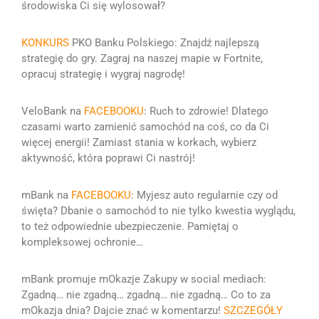
środowiska Ci się wylosował?
KONKURS
PKO Banku Polskiego: Znajdź najlepszą
strategię do gry.
Zagraj na naszej mapie w Fortnite,
opracuj strategię i wygraj nagrodę!
VeloBank na
FACEBOOKU
:
Ruch to zdrowie! Dlatego
czasami warto zamienić samochód na coś, co da Ci
więcej energii!
Zamiast stania w korkach, wybierz
aktywność, która poprawi Ci nastrój!
mBank na
FACEBOOKU
:
Myjesz auto regularnie czy od
święta?
Dbanie o samochód to nie tylko kwestia wyglądu,
to też odpowiednie ubezpieczenie. Pamiętaj o
kompleksowej ochronie
…
mBank promuje mOkazje Zakupy w social mediach:
Zgadną…
nie zgadną… zgadną… nie zgadną… Co to za
mOkazja dnia? Dajcie znać w komentarzu!
SZCZEGÓŁY