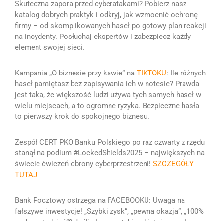
Skuteczna
zapora przed cyberatakami? Pobierz nasz
katalog dobrych praktyk i odkryj, jak wzmocnić ochronę
firmy – od skomplikowanych haseł po gotowy plan reakcji
na incydenty. Posłuchaj ekspertów i zabezpiecz każdy
element swojej sieci.
Kampania „O biznesie przy kawie” na
TIKTOKU
: Ile różnych
haseł pamiętasz bez zapisywania ich w notesie? Prawda
jest taka, że większość ludzi używa tych samych haseł w
wielu miejscach, a to ogromne ryzyka. Bezpieczne hasła
to pierwszy krok do spokojnego biznesu.
Zespół CERT PKO Banku Polskiego po raz czwarty z rzędu
stanął na podium #LockedShields2025 – największych na
świecie ćwiczeń obrony cyberprzestrzeni!
SZCZEGÓŁY
TUTAJ
Bank Pocztowy ostrzega na FACEBOOKU:
Uwaga na
fałszywe inwestycje!
„Szybki zysk”, „pewna okazja”, „100%