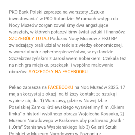
PKO Bank Polski zaprasza na w
arsztaty „Sztuka
inwestowania” w PKO Rotundzie:
W ramach wstępu do
Nocy Muzeów zorganizowaliśmy dwa angażujące
warsztaty, w których połączyliśmy świat sztuki i finansów:
SZCZEGÓŁY TUTAJ
Podczas Nocy Muzeów z PKO BP
zwiedzający brali udział w teście z wiedzy ekonomicznej,
w warsztatach z cyberbezpieczeństwa, w dyktandzie
Szczebrzeszyńskim z Jarosławem Boberkiem. Czekała też
na nich gra miejska, przekąski i wspólne malowanie
obrazów:
SZCZEGÓŁY NA FACEBOOKU
Pekao zaprasza na
FACEBOOKU
na Noc Muzeów 2025.
17
maja skorzystaj z okazji na bliższy kontakt ze sztuką i
wybierz się do:
1)
Warszawy, gdzie w Nowej Izbie
Poselskiej Zamku Królewskiego wyświetlimy film „Okiem
liryka” o historii wybitnego obrazu Wojciecha Kossaka,
2)
Muzeum Narodowego w Krakowie, aby podziwiać „Bratki”
i „Orła” Stanisława Wyspiańskiego lub
3)
Galerii Sztuki
Polskiej w Muzeum Narodowym w Poznaniu z