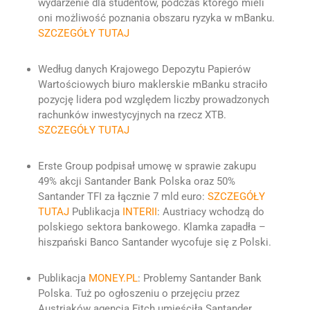
wydarzenie dla studentów, podczas którego mieli
oni możliwość poznania obszaru ryzyka w mBanku.
SZCZEGÓŁY TUTAJ
Według danych Krajowego Depozytu Papierów
Wartościowych biuro maklerskie mBanku straciło
pozycję lidera pod względem liczby prowadzonych
rachunków inwestycyjnych na rzecz XTB.
SZCZEGÓŁY TUTAJ
Erste Group podpisał umowę w sprawie zakupu
49% akcji Santander Bank Polska oraz 50%
Santander TFI za łącznie 7 mld euro:
SZCZEGÓŁY
TUTAJ
Publikacja
INTERII
: Austriacy wchodzą do
polskiego sektora bankowego. Klamka zapadła –
hiszpański Banco Santander wycofuje się z Polski.
Publikacja
MONEY.PL
: Problemy Santander Bank
Polska. Tuż po ogłoszeniu o przejęciu przez
Austriaków agencja Fitch umieściła Santander