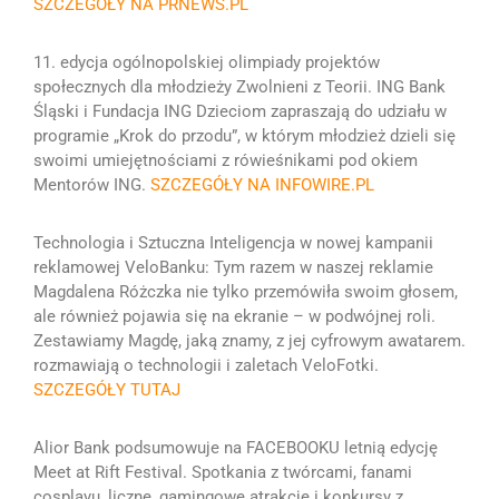
SZCZEGÓŁY NA PRNEWS.PL
11. edycja ogólnopolskiej olimpiady projektów
społecznych dla młodzieży Zwolnieni z Teorii. ING Bank
Śląski i Fundacja ING Dzieciom zapraszają do udziału w
programie „Krok do przodu”, w którym młodzież dzieli się
swoimi umiejętnościami z rówieśnikami pod okiem
Mentorów ING.
SZCZEGÓŁY NA INFOWIRE.PL
Technologia i Sztuczna Inteligencja w nowej kampanii
reklamowej
VeloBanku:
Tym razem w naszej reklamie
Magdalena Różczka nie tylko przemówiła swoim głosem,
ale również pojawia się na ekranie – w podwójnej roli.
Zestawiamy Magdę, jaką znamy, z jej cyfrowym awatarem.
rozmawiają o technologii i zaletach VeloFotki
.
SZCZEGÓŁY TUTAJ
Alior Bank podsumowuje na FACEBOOKU letnią edycję
Meet at Rift Festival.
Spotkania z twórcami, fanami
cosplayu, liczne, gamingowe atrakcje i konkursy z