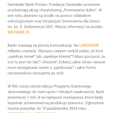
Santander Bank Polska i Fundacja Santander ponownie
uruchamiają akcję charytatywną „Pomnażamy dobro”. W
tym roku zbierane są środki na pomoc oddziałom
onkologicznym oraz Hospicjum Domowemu dla Dzieci
im. ks. E. Dutkiewicza SAC. Więcej informacji na portalu
INFOWIRE.PL
Banki stawiają na prostą komunikację. Na
LINDEKINIE
mBanku czytamy:
Słyszysz czasem wokół siebie, że ktoś
„opiekuje temat” lub „opiekuje klienta”? Masz poczucie, że
coś tu jest nie tak?
I słusznie!
Zobacz, jakie słowo zawsze
musi występować razem z „opiekować” i jakie formy
rzeczowników stosujemy po nich.
W ING rusza szósta edycja Programu Grantowego
skierowanego do start-upów i młodych naukowców. Bank
przeznaczy 1 mln zł na najlepsze rozwiązania, które będą
wspierać zrównoważoną produkcję żywności. Zgłoszenia
można przesyłać do 10 października 2024 roku: