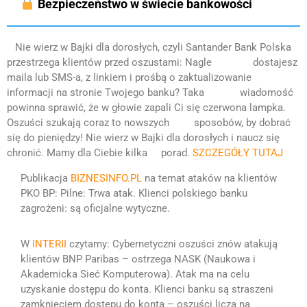
Bezpieczeństwo w świecie bankowości
Nie wierz w Bajki dla dorosłych, czyli Santander Bank Polska
przestrzega klientów przed oszustami:
Nagle dostajesz
maila lub SMS-a, z linkiem i prośbą o zaktualizowanie
informacji na stronie Twojego banku? Taka wiadomość
powinna sprawić, że w głowie zapali Ci się czerwona lampka.
Oszuści szukają coraz to nowszych sposobów, by dobrać
się do pieniędzy! Nie wierz w Bajki dla dorosłych i naucz się
chronić. Mamy dla Ciebie kilka porad.
SZCZEGÓŁY TUTAJ
Publikacja
BIZNESINFO.PL
na temat ataków na klientów
PKO BP: Pilne: Trwa atak. Klienci polskiego banku
zagrożeni: są oficjalne wytyczne.
W
INTERII
czytamy: Cybernetyczni oszuści znów atakują
klientów BNP Paribas – ostrzega NASK (Naukowa i
Akademicka Sieć Komputerowa). Atak ma na celu
uzyskanie dostępu do konta. Klienci banku są straszeni
zamknięciem dostępu do konta – oszuści liczą na