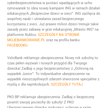
cyberbezpieczeństwa w postaci wpadających w ucho
rymowanek to idea nowej kampanii ING w ramach działań
edukacyjnych „Bezpieczne dzieci w sieci”. ING zachęca do
wspólnej nauki i utrwalania zasad bezpiecznego
korzystania z sieci. Już prawie milion dzieci trenuje takie
zasady przez zabawę w grze edukacyjnej „Miasto ING” na
platformie Roblox.
SZCZEGÓŁY NA STRONIE
MOJEBANKOWANIE.PL
oraz na profilu banku
FACEBOOKU
.
VeloBank reklamuje ubezpieczenia: Nowy rok szkolny to
czas pełen wyzwań i nowych przygód dla Twojego
dziecka! Zadbaj o jego bezpieczeństwo z „Ochroną na
wypadek Junior”.‌ To indywidualne ubezpieczenie na
wypadek nieszczęśliwych zdarzeń stworzone specjalnie z
myślą o dla najmłodszych.
SZCZEGÓŁY TUTAJ
PKO BP reklamuje ubezpieczenia:
Zadbaj o bezpieczny
powrót swojej pociechy do szkoły!
Z PKO
Ubezpieczeniem dziecka zyskujesz:
ochronę w razie