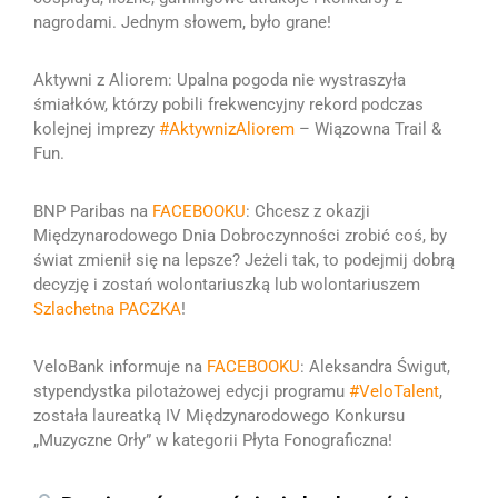
nagrodami. Jednym słowem, było grane!
Aktywni z Aliorem:
Upalna pogoda nie wystraszyła
śmiałków, którzy pobili frekwencyjny rekord podczas
kolejnej imprezy
#AktywnizAliorem
– Wiązowna Trail &
Fun.
BNP Paribas na
FACEBOOKU
:
Chcesz z okazji
Międzynarodowego Dnia Dobroczynności zrobić coś, by
świat zmienił się na lepsze?
Jeżeli tak, to podejmij dobrą
decyzję i zostań wolontariuszką lub wolontariuszem
Szlachetna PACZKA
!
VeloBank informuje na
FACEBOOKU
:
Aleksandra Świgut,
stypendystka pilotażowej edycji programu
#VeloTalent
,
została laureatką IV Międzynarodowego Konkursu
„Muzyczne Orły” w kategorii Płyta Fonograficzna!