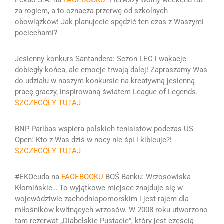
Pekao S.A. na
FACEBOOKU
:
Pierwszy wolny weekend tuż
za rogiem, a to oznacza przerwę od szkolnych
obowiązków!
Jak planujecie spędzić ten czas z Waszymi
pociechami?
Jesienny konkurs Santandera:
Sezon LEC i wakacje
dobiegły końca, ale emocje trwają dalej! Zapraszamy Was
do udziału w naszym konkursie na kreatywną jesienną
pracę graczy, inspirowaną światem League of Legends.
SZCZEGÓŁY TUTAJ
BNP Paribas wspiera polskich tenisistów podczas US
Open:
Kto z Was dziś w nocy nie śpi i kibicuje?!
SZCZEGÓŁY TUTAJ
#EKOcuda na
FACEBOOKU
BOŚ Banku: Wrzosowiska
Kłomińskie…
To wyjątkowe miejsce znajduje się w
województwie zachodniopomorskim i jest rajem dla
miłośników kwitnących wrzosów. W 2008 roku utworzono
tam rezerwat „Diabelskie Pustacie”, który jest częścią